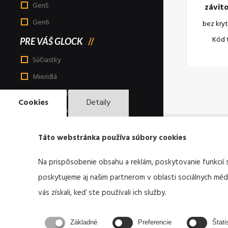
Gen5
závit
GMB ( k
Gen6
bez kryt
GLOC
Kód 
PRE VÁŠ GLOCK
Súčiastky
Mieridlá
Nože, lopatky
Cookies
Detaily
Tašky, ruksaky
Púzdra a príslušenstvo
Táto webstránka používa súbory cookies
Nástroje a doplnky
Taktické svietidlá
Na prispôsobenie obsahu a reklám, poskytovanie funkcií 
poskytujeme aj našim partnerom v oblasti sociálnych médií
Print informačné materiály
vás získali, keď ste používali ich služby.
Reklamné a darčekové produkty
Odevy
Základné
Preferencie
Štati