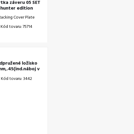
tka záveru 05 SET
hunter edition
Racking Cover Plate
Kód tovaru: 75714
dpružené ložisko
mm,.45(ind.náboj v
komore)
Kód tovaru: 3442