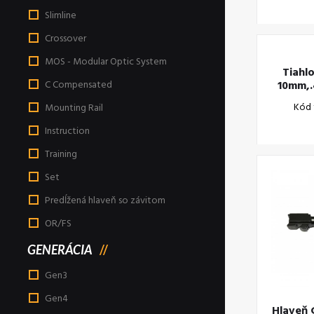
Slimline
Crossover
MOS - Modular Optic System
Tiahl
10mm,.
C Compensated
Kód 
Mounting Rail
Instruction
Training
Set
Predĺžená hlaveň so závitom
OR/FS
GENERÁCIA
Gen3
Gen4
Hlaveň 