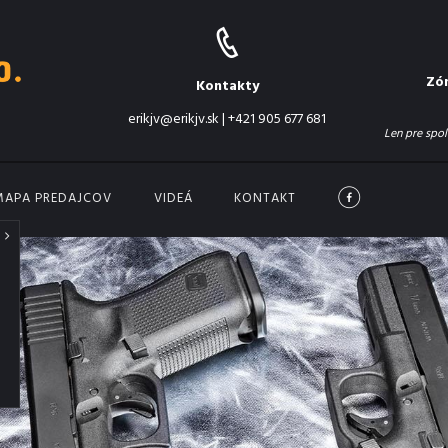
Zó
Kontakty
erikjv@erikjv.sk
|
+421 905 677 681
Len pre spol
MAPA PREDAJCOV
VIDEÁ
KONTAKT