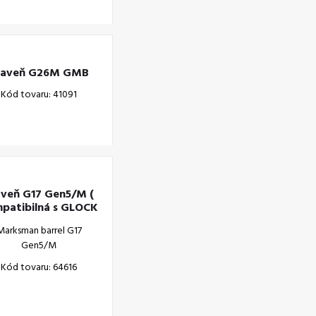
laveň G26M GMB
Kód tovaru: 41091
aveň G17 Gen5/M (
patibilná s GLOCK
47 MOS )
Marksman barrel G17
Gen5/M
Kód tovaru: 64616