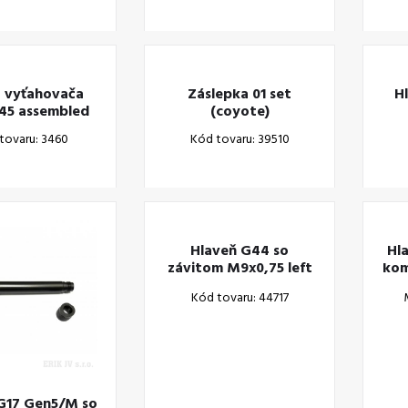
o vyťahovača
Záslepka 01 set
H
45 assembled
(coyote)
tovaru: 3460
Kód tovaru: 39510
Hlaveň G44 so
Hl
závitom M9x0,75 left
kom
22 l.r.
Kód tovaru: 44717
G17 Gen5/M so