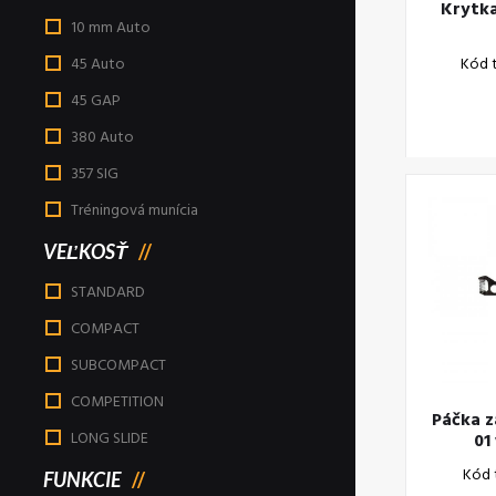
Krytk
10 mm Auto
Kód 
45 Auto
45 GAP
380 Auto
357 SIG
Tréningová munícia
VEĽKOSŤ
STANDARD
COMPACT
SUBCOMPACT
COMPETITION
Páčka z
LONG SLIDE
01
Kód 
FUNKCIE