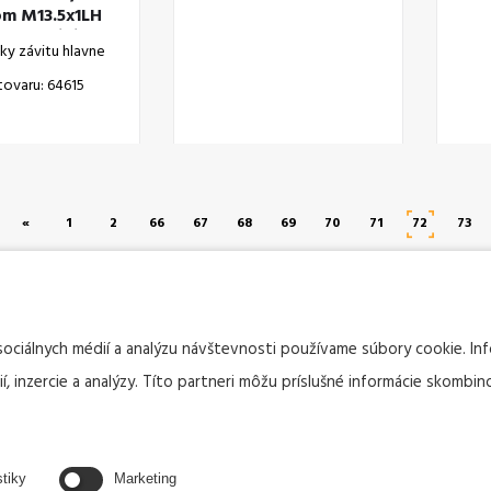
om M13.5x1LH
ompatibilná s
ky závitu hlavne
K 47 MOS)
tovaru: 64615
«
1
2
66
67
68
69
70
71
72
73
sociálnych médií a analýzu návštevnosti používame súbory cookie. I
, inzercie a analýzy. Títo partneri môžu príslušné informácie skombino
stiky
Marketing