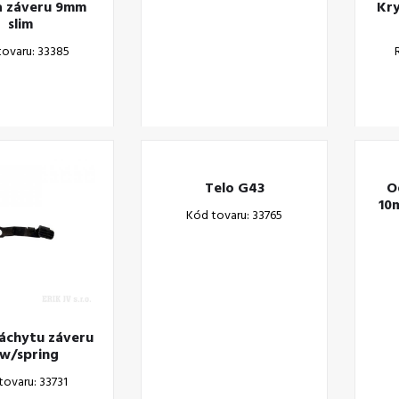
a záveru 9mm
Kry
slim
tovaru: 33385
Telo G43
O
10
Kód tovaru: 33765
áchytu záveru
 w/spring
tovaru: 33731