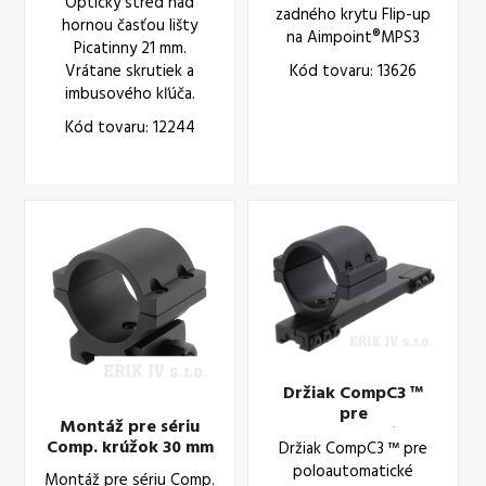
Optický stred nad
zadného krytu Flip-up
hornou časťou lišty
na Aimpoint®MPS3
Picatinny 21 mm.
Kód tovaru: 13626
Vrátane skrutiek a
imbusového kľúča.
Kód tovaru: 12244
Držiak CompC3 ™
pre
Montáž pre sériu
poloautomatické
Comp. krúžok 30 mm
Držiak CompC3 ™ pre
brokovnice
poloautomatické
Montáž pre sériu Comp.