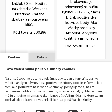
brokovnice je
krúžok 30 mm Hodí sa
pripevnený na pušku
na zábradlie Weaver a
rybinou (10,7 - 12,7 mm).
Picatinny. Vrátane
Držiak používa dva
skrutiek a imbusového
kotviace body. Ako
kľúča.
všetky produkty
Kód tovaru: 200286
Aimpoint je vysoko
kvalitný a mimoriadne
Kód tovaru: 200256
Cookies
Detaily
Táto webstránka používa súbory cookies
Na prispôsobenie obsahu a reklám, poskytovanie funkcií sociálnych
médií a analýzu návštevnosti používame súbory cookie. Informácie o
tom, ako používate naše webové stránky, poskytujeme aj našim
partnerom v oblasti sociálnych médií, inzercie a analýzy. Títo partneri
1
2
3
4
5
6
7
8
9
»
môžu príslušné informácie skombinovať s ďalšími údajmi, ktoré ste im
poskytli alebo ktoré od vás získali, keď ste používali ich služby.