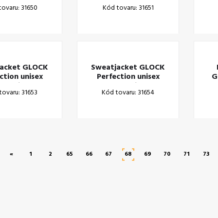
Hoodie
Hoodie
tovaru: 31650
Kód tovaru: 31651
structured S
black/structured M
b
jacket GLOCK
Sweatjacket GLOCK
ction unisex
Perfection unisex
G
Hoodie
Hoodie
p
tovaru: 31653
Kód tovaru: 31654
structured XL
black/structured XXL
«
1
2
65
66
67
68
69
70
71
73