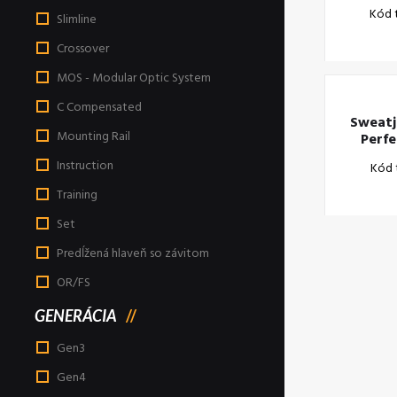
Kód 
black/
Slimline
Crossover
MOS - Modular Optic System
C Compensated
Sweat
Mounting Rail
Perfe
Instruction
Kód 
black/
Training
Set
Predĺžená hlaveň so závitom
OR/FS
GENERÁCIA
Gen3
Gen4