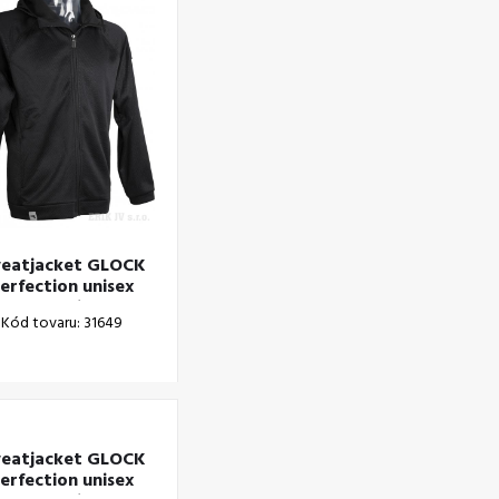
eatjacket GLOCK
erfection unisex
Hoodie
Kód tovaru: 31649
ack/structured XS
eatjacket GLOCK
erfection unisex