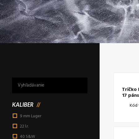
Tričko
17 páns
KALIBER
Kód 
9 mm Luger
22 l.r.
40 S&W