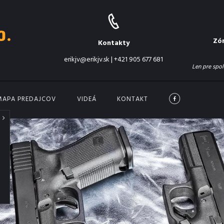
Zó
Kontakty
erikjv@erikjv.sk
|
+421 905 677 681
Len pre spol
MAPA PREDAJCOV
VIDEÁ
KONTAKT