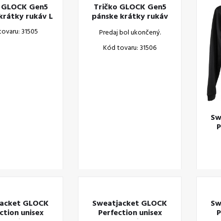
o GLOCK Gen5
Tričko GLOCK Gen5
krátky rukáv L
pánske krátky rukáv
XL
tovaru: 31505
Predaj bol ukončený.
Kód tovaru: 31506
Sw
P
bl
jacket GLOCK
Sweatjacket GLOCK
Sw
ction unisex
Perfection unisex
P