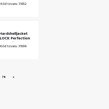
Hoodie
Kód tovaru: 31652
lack/structured L
Hardshelljacket
LOCK Perfection
ánske čierne XS
Kód tovaru: 31696
74
»