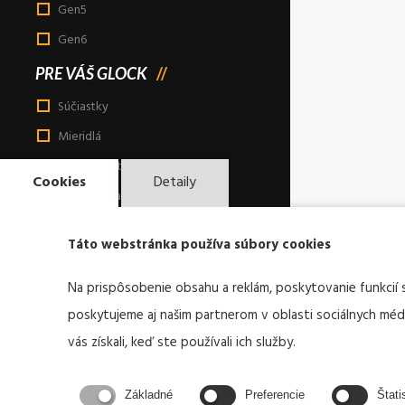
Gen5
Gen6
PRE VÁŠ GLOCK
Súčiastky
Mieridlá
Nože, lopatky
Cookies
Detaily
Tašky, ruksaky
Púzdra a príslušenstvo
Táto webstránka používa súbory cookies
Nástroje a doplnky
Taktické svietidlá
Na prispôsobenie obsahu a reklám, poskytovanie funkcií 
poskytujeme aj našim partnerom v oblasti sociálnych médií
Print informačné materiály
vás získali, keď ste používali ich služby.
Reklamné a darčekové produkty
Odevy
Základné
Preferencie
Štati