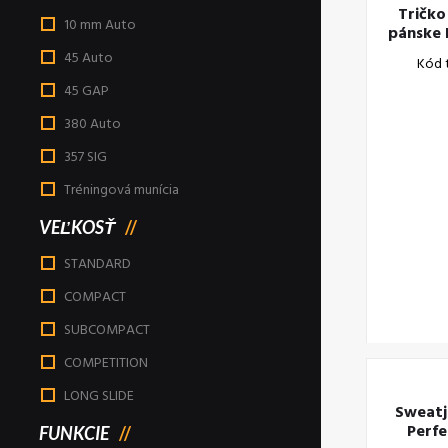
Tričk
10 mm Auto
pánske 
45 Auto
Kód 
45 GAP
380 Auto
357 SIG
Tréningová munícia
VEĽKOSŤ
STANDARD
COMPACT
SUBCOMPACT
COMPETITION
LONG SLIDE
Sweat
Perfe
FUNKCIE