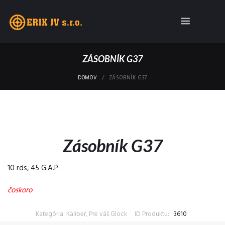
ZÁSOBNÍK G37
DOMOV
ZÁSOBNÍK G37
Zásobník G37
10 rds, 45 G.A.P.
čoskoro
Kategória: Kaliber, Pre váš Glock
ID Produktu:
3610