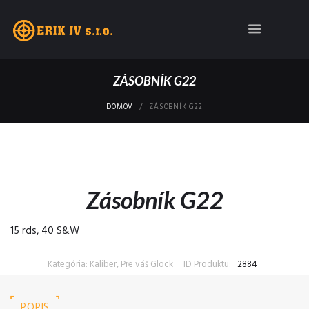
ZÁSOBNÍK G22
DOMOV
ZÁSOBNÍK G22
Zásobník G22
15 rds, 40 S&W
Kategória: Kaliber, Pre váš Glock
ID Produktu:
2884
POPIS