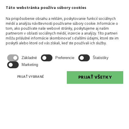
Táto webstránka používa súbory cookies
+421 905 677 681
Na prispôsobenie obsahu a reklám, poskytovanie funkcií sociálnych
médií a analýzu návštevnosti používame súbory cookie. Informácie o
tom, ako používate naše webové stránky, poskytujeme aj našim
erikjv@erikjv.sk
partnerom v oblasti sociálnych médií, inzercie a analýzy. Títo partneri
môžu príslušné informácie skombinovať s ďalšími údajmi, ktoré ste im
poskytli alebo ktoré od vás získali, keď ste používali ich služby.
Handlovská 19
Základné
Preferencie
Štatistiky
851 01 BRATISLAVA
Marketing
PRIJAŤ VŠETKY
PRIJAŤ VYBRANÉ
IČO: 357 354 73
IČ DPH: SK2020210940
DIČ: 2020210940
Číslo zbrojnej licencie: CA 001263
IBAN: SK30 1100 0000 0026 2825 1242
SWIFT: TATRSKBX
Reklamačný poriadok