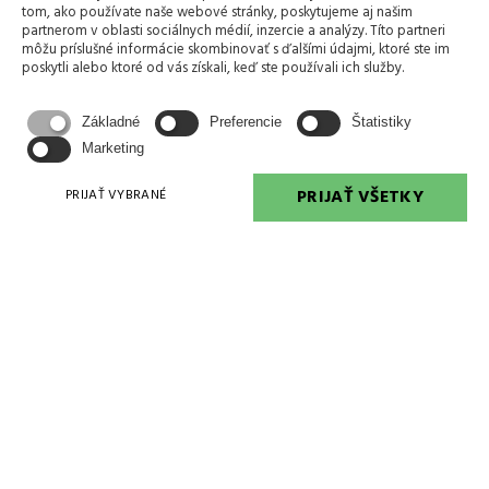
tom, ako používate naše webové stránky, poskytujeme aj našim
partnerom v oblasti sociálnych médií, inzercie a analýzy. Títo partneri
môžu príslušné informácie skombinovať s ďalšími údajmi, ktoré ste im
poskytli alebo ktoré od vás získali, keď ste používali ich služby.
Základné
Preferencie
Štatistiky
Marketing
PRIJAŤ VŠETKY
PRIJAŤ VYBRANÉ
Odoslaním formulára súhlasíte so spracovaním
osobných údajov
ODOSLAŤ SPRÁVU
+421 905 677 681