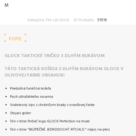
M
Kategória: Pre váš Glock
ID Produktu:
51519
POPIS
GLOCK
TAKTICKÉ TRIČKO S DLHÝM RUKÁVOM
TÁTO TAKTICKÁ KOŠEĽA S DLHÝM RUKÁVOM GLOCK V
OLIVOVEJ FARBE OBSAHUJE:
Priedušná funkčná košeľa
Pocit ultraľahkého nosenia
Vodotesný zips s chráničom brady v oranžovej farbe
Stojaci golier
Tón v tóne Potlač loga GLOCK Perfection na hrudi
Tón v tóne "BEZPEČNÉ. JEDNODUCHÝ. RÝCHLO." nápis na pleci