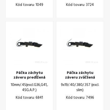
Kód tovaru: 1049
Kód tovaru: 3724
Páčka záchytu
Páčka záchytu
záveru predĺžená
záveru zväčšená
10mm/.45(excl.G36,G41,.
9x19/.40/.380/.357 (excl.
45G.A.P.)
slim)
Kód tovaru: 6841
Kód tovaru: 7496