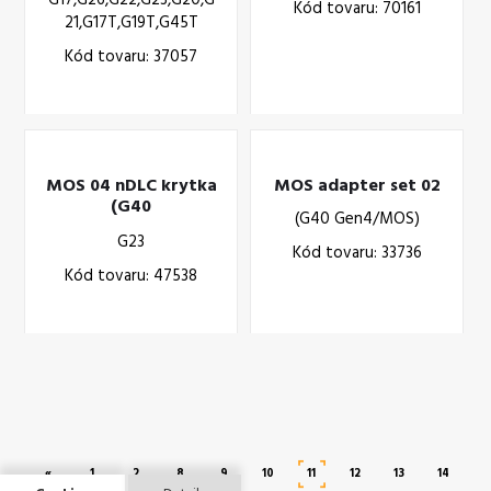
G17,G26,G22,G23,G20,G
Kód tovaru: 70161
21,G17T,G19T,G45T
Kód tovaru: 37057
MOS 04 nDLC krytka
MOS adapter set 02
(G40
(G40 Gen4/MOS)
Gen4/MOS,G23)
G23
Kód tovaru: 33736
Kód tovaru: 47538
«
1
2
8
9
10
11
12
13
14