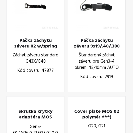
Páčka záchytu
Páčka záchytu
záveru 02 w/spring
záveru 9x19/.40/.380
Záchyt záveru standard
Štandardný záchyt
G43X/G48
záveru pre Gen3-4
okrem .45/10mm AUTO
Kód tovaru: 47877
Kód tovaru: 2919
Skrutka krytky
Cover plate MOS 02
adaptéra MOS
polymér ***)
(TX10,M3x6)
G20, G21
Gen5-