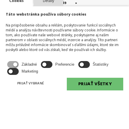
Cookies
Detaily
48
49
»
Táto webstránka používa súbory cookies
Na prispôsobenie obsahu a reklám, poskytovanie funkcií sociálnych
médií a analýzu návštevnosti používame súbory cookie. Informácie o
tom, ako používate naše webové stránky, poskytujeme aj našim
partnerom v oblasti sociálnych médií, inzercie a analýzy. Títo partneri
môžu príslušné informácie skombinovať s ďalšími údajmi, ktoré ste im
poskytli alebo ktoré od vás získali, keď ste používali ich služby.
KONTAKTUJTE NÁS
Základné
Preferencie
Štatistiky
Marketing
PRIJAŤ VŠETKY
PRIJAŤ VYBRANÉ