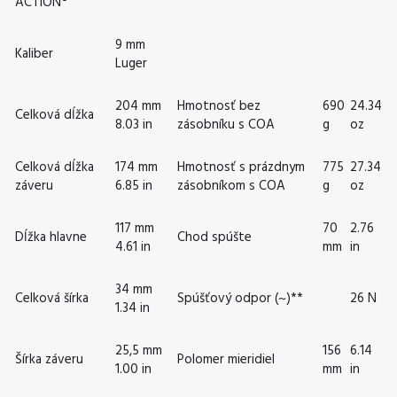
ACTION®
9 mm
Kaliber
Luger
204 mm
Hmotnosť bez
690
24.34
Celková dĺžka
8.03 in
zásobníku s COA
g
oz
Celková dĺžka
174 mm
Hmotnosť s prázdnym
775
27.34
záveru
6.85 in
zásobníkom s COA
g
oz
117 mm
70
2.76
Dĺžka hlavne
Chod spúšte
4.61 in
mm
in
34 mm
Celková šírka
Spúšťový odpor (~)**
26 N
1.34 in
25,5 mm
156
6.14
Šírka záveru
Polomer mieridiel
1.00 in
mm
in