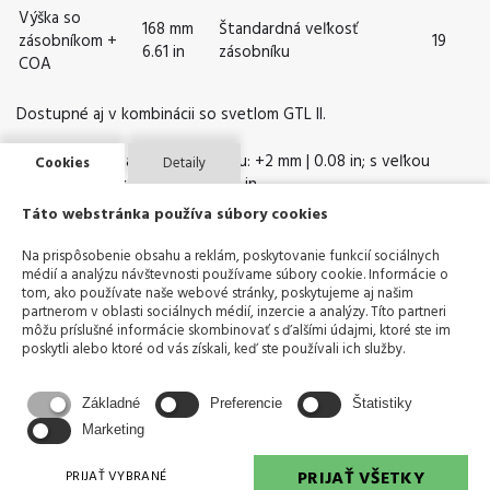
Výška so
168 mm
Štandardná veľkosť
zásobníkom +
19
6.61 in
zásobníku
COA
Dostupné aj v kombinácii so svetlom GTL II.
*So strednou zadnou pažbičkou: +2 mm | 0.08 in; s veľkou
Cookies
Detaily
zadnou pažbičkou: +4 mm | 0.16 in
Táto webstránka používa súbory cookies
Technické sú zaokrúhlené, nezohľadňujú tolerancie a môžu byť
kedykoľvek zmenené. **V závislosti od konfigurácie.
Na prispôsobenie obsahu a reklám, poskytovanie funkcií sociálnych
médií a analýzu návštevnosti používame súbory cookie. Informácie o
tom, ako používate naše webové stránky, poskytujeme aj našim
partnerom v oblasti sociálnych médií, inzercie a analýzy. Títo partneri
môžu príslušné informácie skombinovať s ďalšími údajmi, ktoré ste im
poskytli alebo ktoré od vás získali, keď ste používali ich služby.
Základné
Preferencie
Štatistiky
Marketing
KONTAKTUJTE NÁS
PRIJAŤ VŠETKY
PRIJAŤ VYBRANÉ