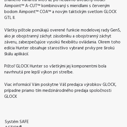
známeho variantu MOS až po nedávno uvedený model
Aimpoint™ A-CUT™ kombinovaný s mieridlami s červeným
bodom Aimpoint™ COA™ a novým taktickým svetlom GLOCK
GTL II.
Všetky pištole ponúkajú overené funkcie modelovej rady Gen5,
ako je obojstranný záchyt zásobníku a obojstranný záchyt
záveru, zabezpečujúce vysokú flexibilitu ovládania. Okrem toho
edícia Hunter obsahuje starostlivo vybrané prvky pre širokú
škálu aplikácií.
Pištoľ GLOCK Hunter so všetkými jej komponentmi bola
navrhnutá pre lepší výkon pri streľbe.
Viac informácií Vám poskytne Váš predajca výrobkov GLOCK,
prípadne priamo tím medzinárodného predaja spoločnosti
GLOCK
Systém SAFE