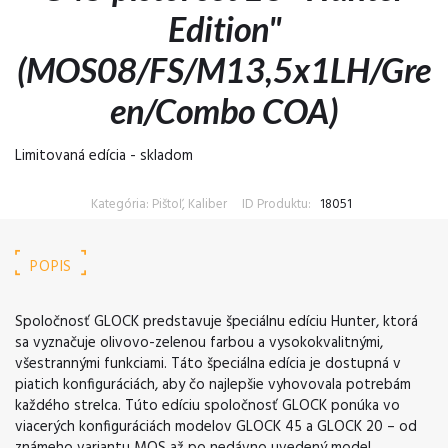
Edition"
(MOS08/FS/M13,5x1LH/Gre
en/Combo COA)
Limitovaná edícia - skladom
Kategória: Pištoľ, Kaliber
ID Produktu:
18051
POPIS
Spoločnosť GLOCK predstavuje špeciálnu edíciu Hunter, ktorá
sa vyznačuje olivovo-zelenou farbou a vysokokvalitnými,
všestrannými funkciami. Táto špeciálna edícia je dostupná v
piatich konfiguráciách, aby čo najlepšie vyhovovala potrebám
každého strelca. Túto edíciu spoločnosť GLOCK ponúka vo
viacerých konfiguráciách modelov GLOCK 45 a GLOCK 20 – od