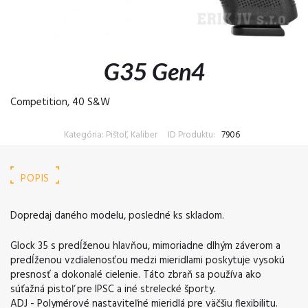
G35 Gen4
Competition, 40 S&W
Kategória: Pištoľ, Kaliber
ID Produktu:
7906
POPIS
Dopredaj daného modelu, posledné ks skladom.
Glock 35 s predĺženou hlavňou, mimoriadne dlhým záverom a
predĺženou vzdialenosťou medzi mieridlami poskytuje vysokú
presnosť a dokonalé cielenie. Táto zbraň sa používa ako
súťažná pistoľ pre IPSC a iné strelecké športy.
ADJ - Polymérové nastaviteľné mieridlá pre väčšiu flexibilitu.