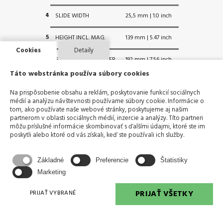
4
SLIDE WIDTH
25,5 mm | 1.0 inch
5
HEIGHT INCL. MAG.
139 mm | 5.47 inch
Cookies
Detaily
6
Sight Radius POLYMER
192 mm | 7.56 inch
Táto webstránka používa súbory cookies
Sight Radius STEEL
191 mm | 7.52 inch
Na prispôsobenie obsahu a reklám, poskytovanie funkcií sociálnych
médií a analýzu návštevnosti používame súbory cookie. Informácie o
Sight Radius GNS
190 mm | 7.48 inch
tom, ako používate naše webové stránky, poskytujeme aj našim
partnerom v oblasti sociálnych médií, inzercie a analýzy. Títo partneri
7
TRIGGER DISTANCE*
70 mm | 2.76 inch
môžu príslušné informácie skombinovať s ďalšími údajmi, ktoré ste im
poskytli alebo ktoré od vás získali, keď ste používali ich služby.
Základné
Preferencie
Štatistiky
Technical Data are rounded and do not reflect tolerances
– they may be altered without notice! Subject to technical
Marketing
changes.
PRIJAŤ VŠETKY
PRIJAŤ VYBRANÉ