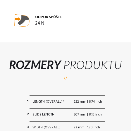
ODPOR SPÚŠTE
24 N
ROZMERY
PRODUKTU
1
LENGTH (OVERALL)*
222 mm | 8.74 inch
2
SLIDE LENGTH
207 mm | 8.15 inch
3
WIDTH (OVERALL)
33 mm | 1.30 inch