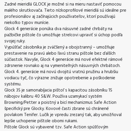
Zadné mieridlá GLOCK je možné si na mieru nastaviť pomocou
malého skrutkovača. Tieto nízkoprofilové mieridlá sú ideálne pre
profesionálov aj začínajúcich používateľov, ktorí používajú
niekoľko typov munície.
Glock 4 generácie ponúka dva násuvné zadné chrbáty na
pažbičke pištole čo umožňuje strelcovi upraviť si úchop podľa
svojej ruky.
Vypúšťač zásobníka je zväčšený a obojstranný – umožňuje
prestavenie na pravú alebo ľavú stranu pištole bez ďalších
súčiastok. Navyše, Glock 4 generácie má nové efektné rámové
zdrsnenie rovnako aj na vymeniteľných násuvných chrbátoch.
Glock 4. generácie má novú dvojitú vratnú pružinu a hrubšiu
vodiacu tyč, čo výrazne znižuje opotrebenie a poškodenie
systému.
Glock 35 je samonabíjacia pištoľ s kapacitou zásobníku 15
nábojov kalibru 40 S&W. Používa uzamykací systém
Browning/Petter a poistný a bicí mechanizmus Safe Action
špecifický pre Glocky. Kovové časti zbrane sú chránené
povlakom Tenifer. Lučík je vpredu zrezaný tak, aby umožňoval
lepšie uchopenie pištole obomi rukami.
Pištole Glock sú vybavené tzv. Safe Action spúšťovým