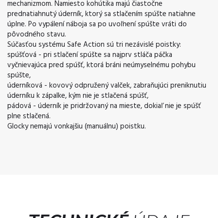
mechanizmom. Namiesto kohútika majú čiastočne
prednatiahnutý úderník, ktorý sa stlačením spúšte natiahne
úplne. Po vypálení náboja sa po uvoľnení spúšte vráti do
pôvodného stavu.
Súčasťou systému Safe Action sú tri nezávislé poistky:
spúšťová - pri stlačení spúšte sa najprv stláča páčka
vyčnievajúca pred spúšť, ktorá bráni neúmyselnému pohybu
spúšte,
úderníková - kovový odpružený valček, zabraňujúci preniknutiu
úderníku k zápalke, kým nie je stlačená spúšť,
pádová - úderník je pridržovaný na mieste, dokiaľ nie je spúšť
plne stlačená.
Glocky nemajú vonkajšiu (manuálnu) poistku.