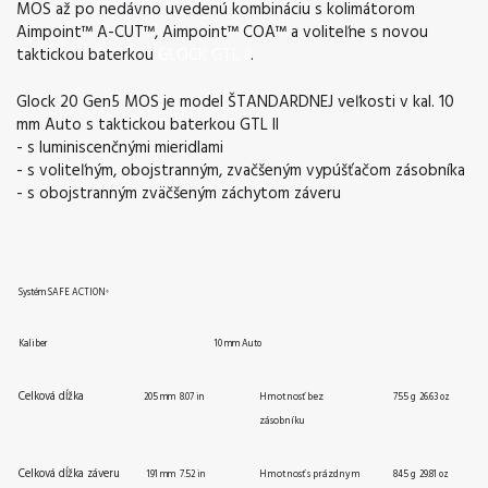
MOS až po nedávno uvedenú kombináciu s kolimátorom
Aimpoint™ A-CUT™, Aimpoint™ COA™ a voliteľne s novou
taktickou baterkou
GLOCK GTL II
.
Glock 20 Gen5 MOS je model ŠTANDARDNEJ veľkosti v kal. 10
mm Auto s taktickou baterkou GTL II
- s luminiscenčnými mieridlami
- s voliteľným, obojstranným, zvačšeným vypúšťačom zásobníka
- s obojstranným zväčšeným záchytom záveru
Systém SAFE ACTION
®
Kaliber
10 mm Auto
Celková dĺžka
Hmotnosť bez
205 mm
8.07 in
755 g
26.63
oz
zásobníku
Celková dĺžka záveru
Hmotnosť s prázdnym
191 mm
7.52 in
845 g
29.81
oz