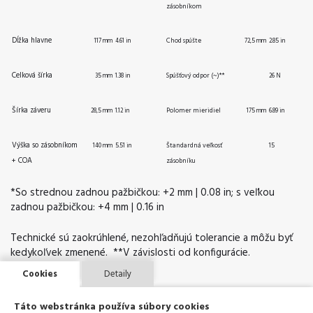
zásobníkom
Dĺžka hlavne
Chod spúšte
117 mm
4.61 in
72,5 mm
2.85 in
Celková šírka
Spúšťový odpor (~)**
35 mm
1.38 in
26 N
Šírka záveru
Polomer mieridiel
28,5 mm
1.12 in
175 mm
6.89 in
Výška so zásobníkom
Štandardná veľkosť
140 mm
5.51 in
15
+ COA
zásobníku
*So strednou zadnou pažbičkou: +2 mm | 0.08 in; s veľkou
zadnou pažbičkou: +4 mm | 0.16 in
Technické sú zaokrúhlené, nezohľadňujú tolerancie a môžu byť
kedykoľvek zmenené. **V závislosti od konfigurácie.
Cookies
Detaily
Táto webstránka používa súbory cookies