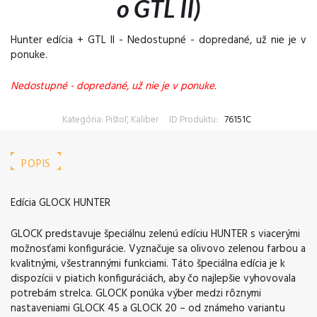
o GTL II)
Hunter edícia + GTL II - Nedostupné - dopredané, už nie je v
ponuke.
Nedostupné - dopredané, už nie je v ponuke.
Kategória: Pištoľ, Kaliber
ID Produktu:
76151C
POPIS
Edícia GLOCK HUNTER
GLOCK predstavuje špeciálnu zelenú edíciu HUNTER s viacerými
možnosťami konfigurácie. Vyznačuje sa olivovo zelenou farbou a
kvalitnými, všestrannými funkciami. Táto špeciálna edícia je k
dispozícii v piatich konfiguráciách, aby čo najlepšie vyhovovala
potrebám strelca. GLOCK ponúka výber medzi rôznymi
nastaveniami GLOCK 45 a GLOCK 20 – od známeho variantu