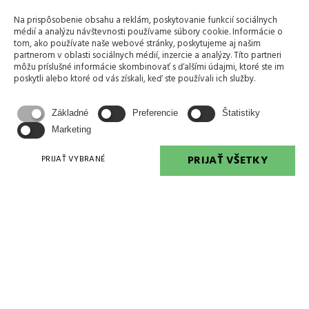
Na prispôsobenie obsahu a reklám, poskytovanie funkcií sociálnych
médií a analýzu návštevnosti používame súbory cookie. Informácie o
tom, ako používate naše webové stránky, poskytujeme aj našim
partnerom v oblasti sociálnych médií, inzercie a analýzy. Títo partneri
KONTAKTUJTE NÁS
môžu príslušné informácie skombinovať s ďalšími údajmi, ktoré ste im
poskytli alebo ktoré od vás získali, keď ste používali ich služby.
Základné
Preferencie
Štatistiky
Marketing
PRIJAŤ VŠETKY
PRIJAŤ VYBRANÉ