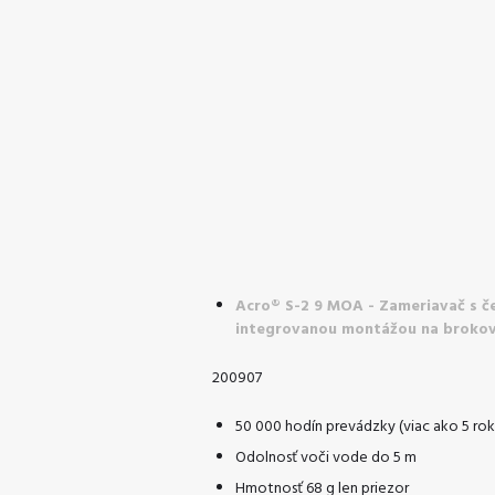
Acro® S-2 9 MOA - Zameriavač s 
integrovanou montážou na brokov
200907
50 000 hodín prevádzky (viac ako 5 rok
Odolnosť voči vode do 5 m
Hmotnosť 68 g len priezor