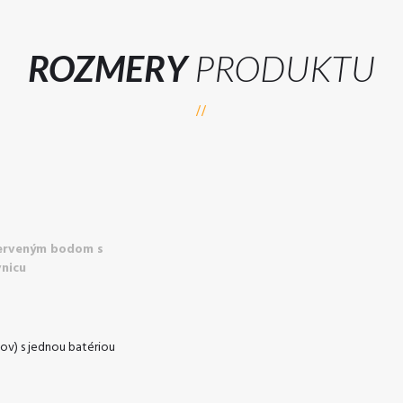
ROZMERY
PRODUKTU
červeným bodom s
nicu
ov) s jednou batériou