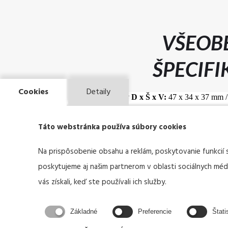
VŠEOB
ŠPECIFI
Cookies
Detaily
Rozmery D x Š x V:
47 x 34 x 37 mm / 
Hmotnosť:
74 g / 2,6 oz
Táto webstránka používa súbory cookies
Veľkosť bodu:
9 MOA
Na prispôsobenie obsahu a reklám, poskytovanie funkcií 
poskytujeme aj našim partnerom v oblasti sociálnych médií
Očná úľava:
Neobmedzený
vás získali, keď ste používali ich služby.
Zväčšenie:
1X - bez zväčšenia
Základné
Preferencie
Štati
Montážna plošina:
Brokovnica Rebro s
odvetrávaným rebrom hrúbky 1,3 - 3,6