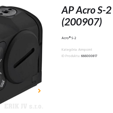
AP Acro S-
(200907)
Acro® S-2
Kategória: Aimpoint
ID Produktu:
666000817