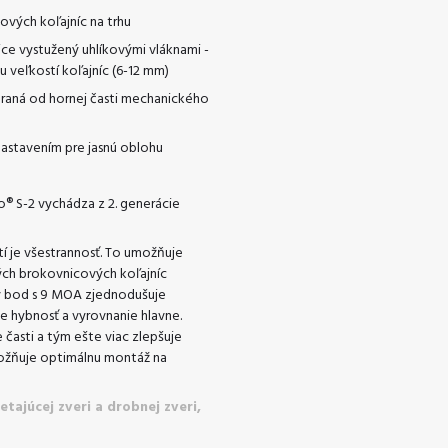
ových koľajníc na trhu
ice vystužený uhlíkovými vláknami -
 veľkostí koľajníc (6-12 mm)
eraná od hornej časti mechanického
nastavením pre jasnú oblohu
® S-2 vychádza z 2. generácie
tí je všestrannosť. To umožňuje
ých brokovnicových koľajníc
ný bod s 9 MOA zjednodušuje
e hybnosť a vyrovnanie hlavne.
 časti a tým ešte viac zlepšuje
možňuje optimálnu montáž na
tajúcej zveri a drobnej zveri,