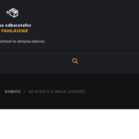
na odberateľov
PRIHLÁSENIE
očnosti so zbrojnou lienciou
DOMOV
AP ACRO S-2 9MOA (200907)