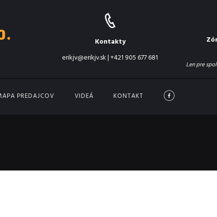
Zó
Kontakty
erikjv@erikjv.sk
|
+421 905 677 681
Len pre spol
MAPA PREDAJCOV
VIDEÁ
KONTAKT