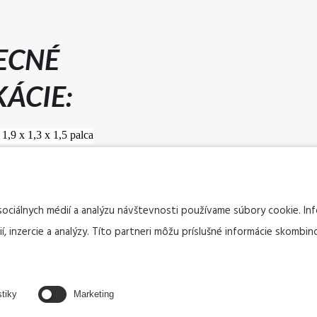
ECNÉ
KÁCIE:
1,9 x 1,3 x 1,5 palca
sociálnych médií a analýzu návštevnosti používame súbory cookie. I
, inzercie a analýzy. Títo partneri môžu príslušné informácie skombino
stiky
Marketing
o šírkou 6,0 - 12,0 mm a
 mm