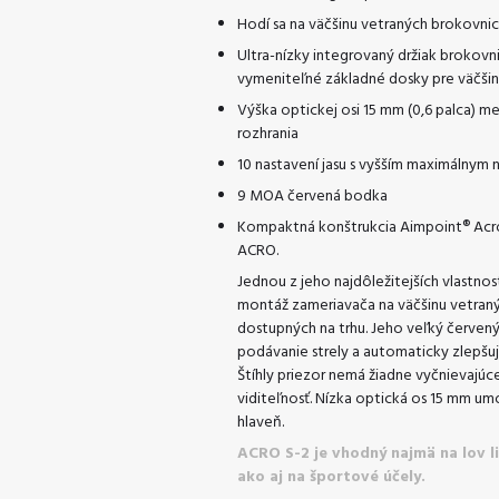
Hodí sa na väčšinu vetraných brokovnic
Ultra-nízky integrovaný držiak brokovn
vymeniteľné základné dosky pre väčšinu
Výška optickej osi 15 mm (0,6 palca) m
rozhrania
10 nastavení jasu s vyšším maximálnym 
9 MOA červená bodka
Kompaktná konštrukcia Aimpoint® Acro
ACRO.
Jednou z jeho najdôležitejších vlastnos
montáž zameriavača na väčšinu vetran
dostupných na trhu. Jeho veľký červe
podávanie strely a automaticky zlepšuj
Štíhly priezor nemá žiadne vyčnievajúce
viditeľnosť. Nízka optická os 15 mm u
hlaveň.
ACRO S-2 je vhodný najmä na lov lie
ako aj na športové účely.